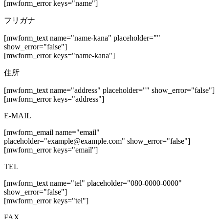
[mwform_error keys="name"]
フリガナ
[mwform_text name="name-kana" placeholder=""
show_error="false"]
[mwform_error keys="name-kana"]
住所
[mwform_text name="address" placeholder="" show_error="false"]
[mwform_error keys="address"]
E-MAIL
[mwform_email name="email"
placeholder="example@example.com" show_error="false"]
[mwform_error keys="email"]
TEL
[mwform_text name="tel" placeholder="080-0000-0000"
show_error="false"]
[mwform_error keys="tel"]
FAX