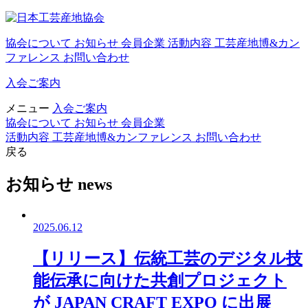
協会について
お知らせ
会員企業
活動内容
工芸産地博&カン
ファレンス
お問い合わせ
入会ご案内
メニュー
入会ご案内
協会について
お知らせ
会員企業
活動内容
工芸産地博&カンファレンス
お問い合わせ
戻る
お知らせ
news
2025.06.12
【リリース】伝統工芸のデジタル技
能伝承に向けた共創プロジェクト
が JAPAN CRAFT EXPO に出展