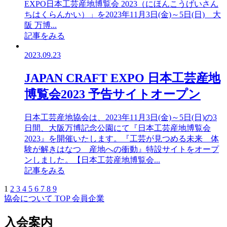
EXPO日本工芸産地博覧会 2023（にほんこうげいさん
ちはくらんかい）」を2023年11月3日(金)～5日(日) 大
阪 万博...
記事をみる
2023.09.23
JAPAN CRAFT EXPO 日本工芸産地
博覧会2023 予告サイトオープン
日本工芸産地協会は、2023年11月3日(金)～5日(日)の3
日間、大阪万博記念公園にて『日本工芸産地博覧会
2023』を開催いたします。『工芸が見つめる未来 体
験が解きはなつ 産地への衝動』特設サイトをオープ
ンしました。【日本工芸産地博覧会...
記事をみる
1
2
3
4
5
6
7
8
9
協会について
TOP
会員企業
入会案内