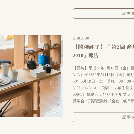
記事
2018.05.30
【開催終了】「第2回 産地
2018」報告
【日時】平成30年5月18日（金）曇
ンス）平成30年5月18日（金）曇り
30年5月19日（土）晴れ 08：0
ンファレンス：飛騨・世界生活文
900-1）懇親会：ひだホテルプラ
見学会：飛驒産業株式会社（岐阜県高
記事