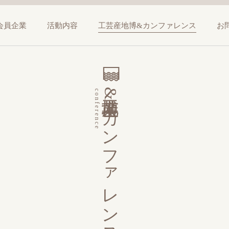
会員企業
活動内容
工芸産地博&カンファレンス
お
工芸産地博&カンファレンス
conference