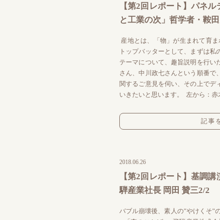
【第2回レポート】パネル
と工業の次」哲学者・鞍田崇 
産地とは、「物」が生まれて育ま
トップバッターとして、まずは私
テーマについて、趣旨説明を行い
さん、中川政七さんという順番で
関するご意見を伺い、その上でデ
いきたいと思います。 左から：赤木
記事
2018.06.26
【第2回レポート】基調講
騨産業社長 岡田 贊三2/2
バブル崩壊後、素人の”やけくそ”