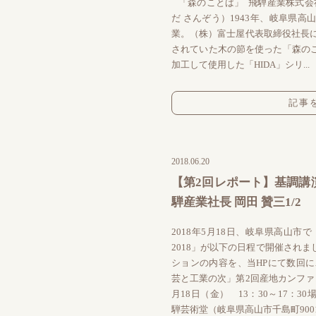
「森のことば」 飛騨産業株式会社
だ さんぞう）1943年、岐阜県高
業。（株）富士屋代表取締役社長に
されていた木の節を使った「森の
加工して使用した「HIDA」シリ...
記事
2018.06.20
【第2回レポート】基調講
騨産業社長 岡田 贊三1/2
2018年5月18日、岐阜県高山市
2018」が以下の日程で開催され
ションの内容を、当HPにて数回に
芸と工業の次」第2回産地カンファレン
月18日（金） 13：30～17：
騨芸術堂（岐阜県高山市千島町9001-