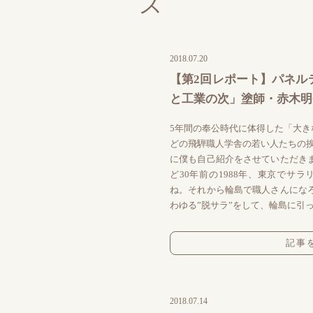
2018.07.20
【第2回レポート】パネル
と工業の次」塗師・赤木明登 
5年間の奉公時代に体得した「大きな
どの飛騨職人学舎の若い人たちの挨
に僕も自己紹介をさせていただき
ど30年前の1988年、東京でサ
ね。それから輪島で職人さんにな
わゆる”脱サラ”をして、輪島に引っ越
記事
2018.07.14