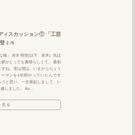
ディスカッション① 「工芸
2 /6
糧」 赤木 明登(以下、赤木) 先ほ
拶がとっても素晴らしくて。 最初
ますね。実は僕は、いまからちょう
ラリーマンを4年間やっていたんです
ろうと思い、一念発起しまして、い
しました。 &n...
を見る