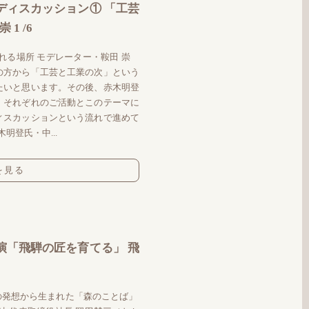
ディスカッション① 「工芸
1 /6
れる場所 モデレーター・鞍田 崇
の方から「工芸と工業の次」という
たいと思います。その後、赤木明登
、それぞれのご活動とこのテーマに
ィスカッションという流れで進めて
明登氏・中...
を見る
演「飛騨の匠を育てる」 飛
の発想から生まれた「森のことば」