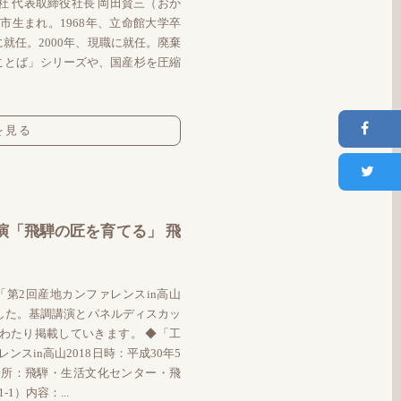
 代表取締役社長 岡田賛三（おか
山市生まれ。1968年、立命館大学卒
就任。2000年、現職に就任。廃棄
ことば」シリーズや、国産杉を圧縮
を見る
演「飛騨の匠を育てる」 飛
で「第2回産地カンファレンスin高山
ました。基調講演とパネルディスカッ
わたり掲載していきます。 ◆「工
スin高山2018日時：平成30年5
30場所：飛騨・生活文化センター・飛
1）内容：...